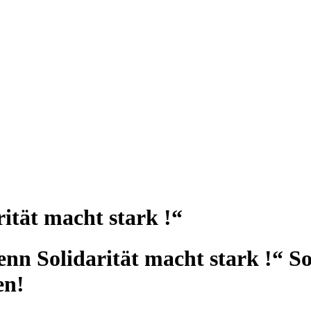
ität macht stark !“
nn Solidarität macht stark !“ So
en!