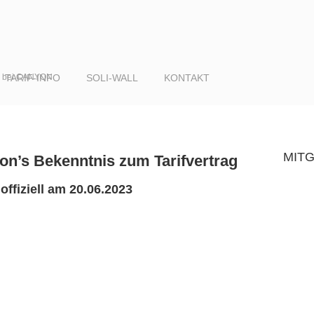
er bei CANYON
TARIF-INFO
SOLI-WALL
KONTAKT
MIT
on’s Bekenntnis zum Tarifvertrag
offiziell am 20.06.2023