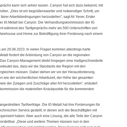
sprächs kann sich sehen lassen. Canyon hat sich dazu bekannt, mit
wollen. „Dies ist ein begrüßenswerter und notwendiger Schritt, um
fairer Arbeitsbedingungen herzustellen“, sagt Ali Yener, Erster
er IG Metall bei Canyon. Die Verhandlungskommission der IG
 während des Tarifgesprächs mehr als 500 Unterschriften von
 Warehouse und Home zur Bekräftigung ihrer Forderung nach einem
n am 20.06.2023. In vielen Fragen kommen allerdings harte
Metall fordert die Anbindung von Canyon an die regionalen
ie. Das Canyon-Management strebt hingegen eine maßgeschneiderte
edeutet das, dass wir die Standards der Region mit den
rgleichen müssen. Dabei stehen wir vor der Herausforderung,
n wie der wöchentlichen Arbeitszeit, der Höhe der gesamten
e der Zulagen und Zuschläge aller Art herzustellen“, erläutert
gskommission die materiellen Knackpunkte für die kommenden
angestrebten Tarifverträge. Die IG Metall hat ihre Forderungen für
chnischen Service gestellt, in denen sich die Beschäftigten mit
organisiert haben. Aber auch eine Lösung, die alle Teile der Canyon
l vorstellbar. „Diese und weitere Themen müssen nun in den