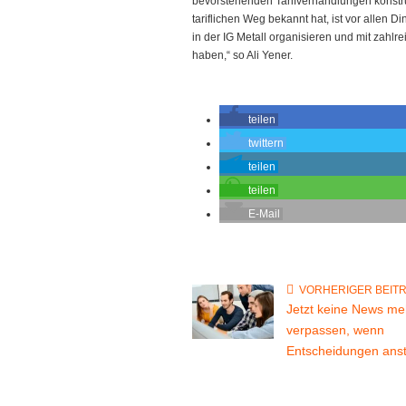
bevorstehenden Tarifverhandlungen konstr
tariflichen Weg bekannt hat, ist vor allen 
in der IG Metall organisieren und mit zahl
haben,“ so Ali Yener.
teilen
twittern
teilen
teilen
E-Mail
VORHERIGER BEIT
Jetzt keine News me
verpassen, wenn
Entscheidungen ans