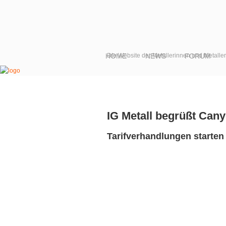
HOME
DIe Website der Metallerinnen und Metall
NEWS
FORUM
IG Metall begrüßt Cany
Tarifverhandlungen starten 