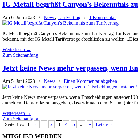
IG Metall begrüßt Canyon’s Bekenntnis z
Am 6. Juni 2023
/
News
,
Tarifvertrag
/
1 Kommentar
IG Metall begrüßt Canyon’s Bekenntnis zum Tarifvertrag Tarifverhand
bekannt, mit der IG Metall Tarifverträge abschließen zu wollen. „Die
Weiterlesen
→
Zum Seitenanfang
Jetzt keine News mehr verpassen, wenn En
Am 5. Juni 2023
/
News
/
Einen Kommentar abgeben
Jetzt keine News mehr verpassen, wenn Entscheidungen anstehen! Und 
anmelden. Da wir davon ausgehen, dass wir nach dem 6. Juni (hier fin
Weiterlesen
→
Zum Seitenanfang
Seite 3 von 8
«
1
2
3
4
5
...
»
Letzte »
MITGLIED WERDEN