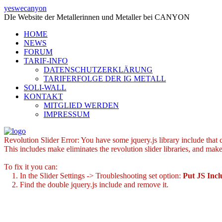
yeswecanyon
DIe Website der Metallerinnen und Metaller bei CANYON
HOME
NEWS
FORUM
TARIF-INFO
DATENSCHUTZERKLÄRUNG
TARIFERFOLGE DER IG METALL
SOLI-WALL
KONTAKT
MITGLIED WERDEN
IMPRESSUM
Revolution Slider Error: You have some jquery.js library include that co
This includes make eliminates the revolution slider libraries, and make
To fix it you can:
1. In the Slider Settings -> Troubleshooting set option:
Put JS Inc
2. Find the double jquery.js include and remove it.