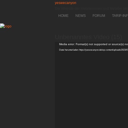
yeswecanyon
DIe Website der Metallerinnen und Metaller 
HOME
NEWS
FORUM
TARIF-IN
Unbenanntes Video (15)
Video-
Media error: Format(s) not supported or source(s) n
Player
Datei herunterladen: https://yeswecanyon.de/wp-content/uploads/2023