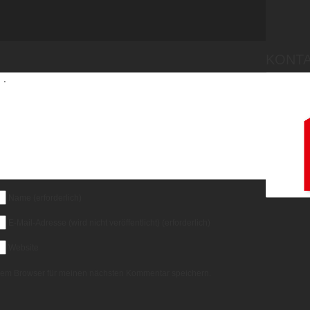
KONTA
Name
(erforderlich)
E-Mail-Adresse (wird nicht veröffentlicht)
(erforderlich)
Website
sem Browser für meinen nächsten Kommentar speichern.