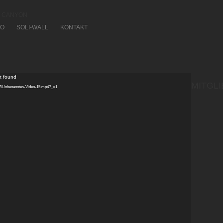
bei CANYON
FO
SOLI-WALL
KONTAKT
ot found
MITGL
/07/Unbenanntes-Video-15.mp4?_=1