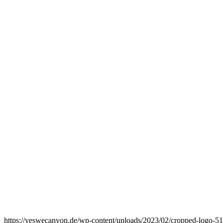
https://yeswecanyon.de/wp-content/uploads/2023/02/cropped-logo-5